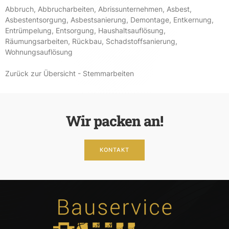
Abbruch
,
Abbrucharbeiten
,
Abrissunternehmen
,
Asbest
,
Asbestentsorgung
,
Asbestsanierung
,
Demontage
,
Entkernung
,
Entrümpelung
,
Entsorgung
,
Haushaltsauflösung
,
Räumungsarbeiten
,
Rückbau
,
Schadstoffsanierung
,
Wohnungsauflösung
Zurück zur Übersicht - Stemmarbeiten
Wir packen an!
KONTAKT