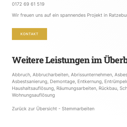
0172 69 61 519
Wir freuen uns auf ein spannendes Projekt in Ratzebu
KONTAKT
Weitere Leistungen im Überb
Abbruch
,
Abbrucharbeiten
,
Abrissunternehmen
,
Asbes
Asbestsanierung
,
Demontage
,
Entkernung
,
Entrümpel
Haushaltsauflösung
,
Räumungsarbeiten
,
Rückbau
,
Sch
Wohnungsauflösung
Zurück zur Übersicht - Stemmarbeiten