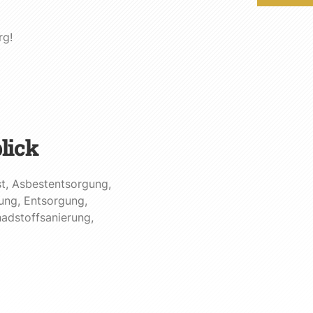
rg!
lick
t
,
Asbestentsorgung
,
ung
,
Entsorgung
,
adstoffsanierung
,