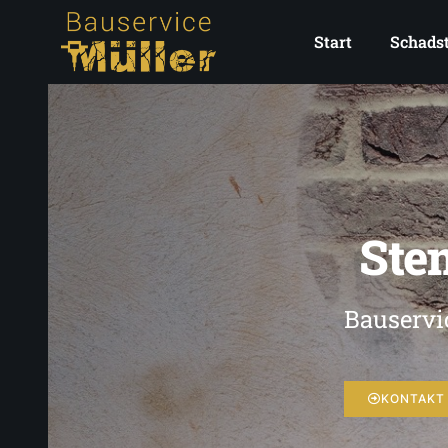
Start
Schadst
Ste
Bauservi
KONTAKT