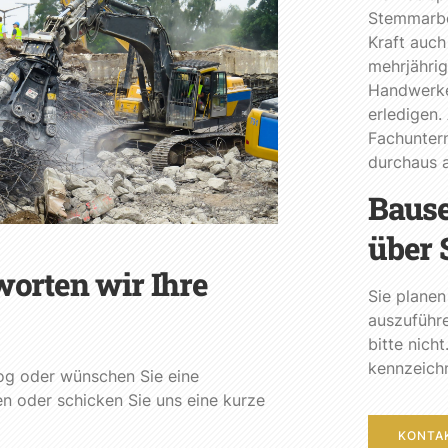
Stemmarbe
Kraft auch
mehrjährig
Handwerker
erledigen.
Fachunter
durchaus a
Bause
über 
orten wir Ihre
Sie planen
auszuführ
bitte nich
kennzeichn
og oder wünschen Sie eine
en oder schicken Sie uns eine kurze
KONTA