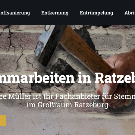
offsanierung
Entkernung
Entrümpelung
Abri
mmarbeiten in Ratze
ce Müller ist Ihr Fachanbieter für Stem
im Großraum Ratzeburg