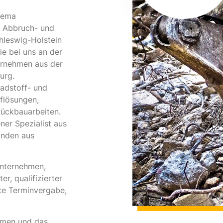
Thema
, Abbruch- und
hleswig-Holstein
e bei uns an der
ternehmen aus der
urg.
adstoff- und
flösungen,
ückbauarbeiten.
ner Spezialist aus
unden aus
unternehmen,
r, qualifizierter
te Terminvergabe,
ehmen und das