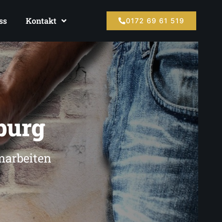
ss
Kontakt
0172 69 61 519
burg
marbeiten