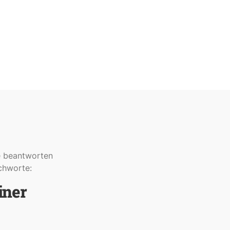
e beantworten
ichworte:
iner