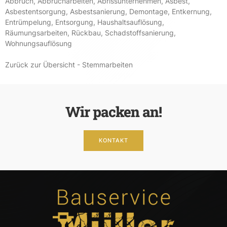
Abbruch
,
Abbrucharbeiten
,
Abrissunternehmen
,
Asbest
,
Asbestentsorgung
,
Asbestsanierung
,
Demontage
,
Entkernung
,
Entrümpelung
,
Entsorgung
,
Haushaltsauflösung
,
Räumungsarbeiten
,
Rückbau
,
Schadstoffsanierung
,
Wohnungsauflösung
Zurück zur Übersicht - Stemmarbeiten
Wir packen an!
KONTAKT