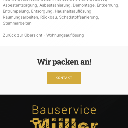
Asbestentsorgung
,
Asbestsanierung
,
Demontage
,
Entkernung
,
Entrümpelung
,
Entsorgung
,
Haushaltsauflösung
,
Räumungsarbeiten
,
Rückbau
,
Schadstoffsanierung
,
Stemmarbeiten
Zurück zur Übersicht - Wohnungsauflösung
Wir packen an!
KONTAKT