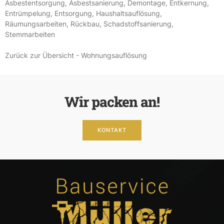
Asbestentsorgung
,
Asbestsanierung
,
Demontage
,
Entkernung
,
Entrümpelung
,
Entsorgung
,
Haushaltsauflösung
,
Räumungsarbeiten
,
Rückbau
,
Schadstoffsanierung
,
Stemmarbeiten
Zurück zur Übersicht - Wohnungsauflösung
Wir packen an!
KONTAKT